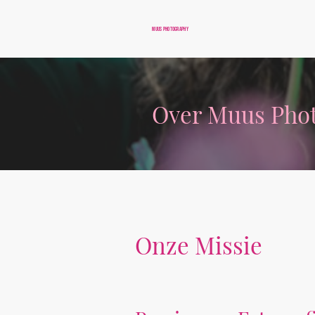
Muus Photography
Over Muus Pho
Onze Missie